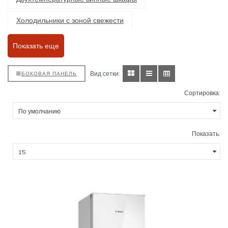
Холодильники с зоной свежести
Размораживание морозильной камеры no frost
Показать еще
Размораживание морозильной камеры ручное
Вид сетки:
БОКОВАЯ ПАНЕЛЬ
Встраиваемые холодильники
Сортировка:
Отдельностоящие холодильники
Размораживание холодильной камеры no frost
Показать:
С капельной системой размораживания холодильной камеры
С ручным размораживание холодильной камеры
Бежевые холодильники
Белые холодильники
Золотые холодильники
Коричневые холодильники