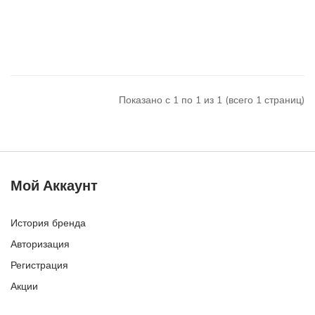
Холодильники шириной 54 см
Холодильники шириной 60 см
Холодильники шириной 75 см
Показано с 1 по 1 из 1 (всего 1 страниц)
Холодильники шириной 90 см
Фиолетовые холодильники
Серые холодильники
Холодильники высотой 2 метра
Мой Аккаунт
Встраиваемые двухкамерные холодильники
История бренда
Бежевые двухкамерные холодильники
Авторизация
Серебристые двухкамерные холодильники
Регистрация
Холодильники высотой 185 см
Акции
Холодильники шириной 70 см