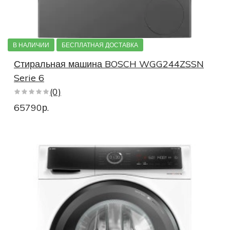
Узкие стиральные машины 4 серии
Стиральные машины под раковину
В НАЛИЧИИ
БЕСПЛАТНАЯ ДОСТАВКА
Стиральные машины под столешницу
Стиральная машина BOSCH WGG244ZSSN
Дорогие стиральные машины
Serie 6
(0)
Недорогие стиральные машины
65790р.
Стиральные машины премиум
Полноразмерные стиральные машины
Стиральные машины 6 серии 3d Washing
Стиральные машины 6 серии Варио Перфект
Стиральные машины быстрая стирка
Стиральные машины с предварительной стиркой