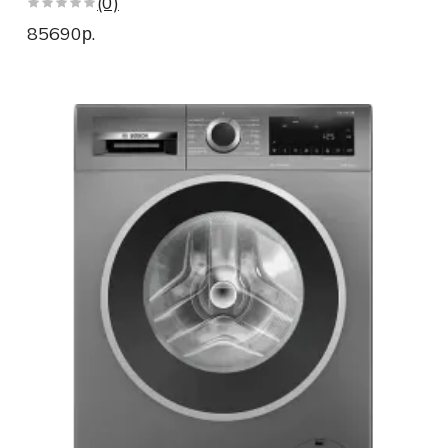
(0)
Стиральные машины АкваСтоп
85690р.
Стиральные машины автомат
Стиральные машины WLG
Стиральные машины WLL
Стиральные машины WAN
Стиральные машины с горизонтальной загрузкой
Инвекторные стиральные машины
Узкие стиральные машины 6 serie
Стиральные машины serie 4 VarioPerfect
Стиральные машины VarioPerfect
Стиральные машины serie 4 SpeedPerfect