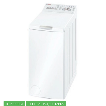
Стиральные машин с отложенным стартом
Стиральные машины с автодозировкой моющего средств
Стиральные машины с режимом деликатной стирки
Стиральные машины с режимом детская одежда
Стиральные машины с защитой от скачков напряжения
Стиральные машины с защитой от детей
Стиральные машины Home Professional
Узкие стиральные машины
Стиральные машины с 20 программами стирки
Стиральные машины 8 серии
6 серии
4 серии
2 серии
Компактные стиральные машины
В НАЛИЧИИ
БЕСПЛАТНАЯ ДОСТАВКА