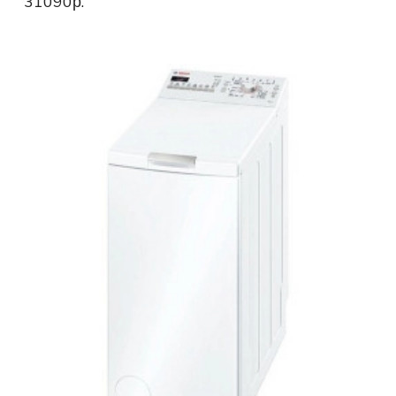
31090р.