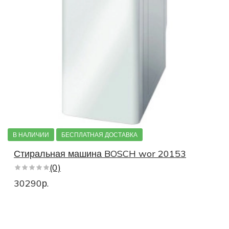
Стиральные машины 1200 оборотов
1600 оборотов
1000 оборотов
1400 оборотов
1500 оборотов
800 оборотов
Стиральные машины с дозагрузкой
Стиральные машины российской сборки
Стиральные машины польские
Стиральные машины турецкие
В НАЛИЧИИ
БЕСПЛАТНАЯ ДОСТАВКА
Стиральные машины с контролем пенообразования
Стиральная машина BOSCH wor 20153
Стиральные машины для стирки пуховиков
(0)
30290р.
Стиральные машины с универсальным двигателем
Стиральные машины с легкой глажкой