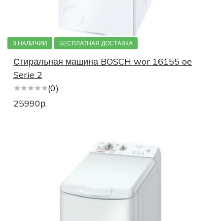
Узкие стиральные машины 4 серии
Стиральные машины под раковину
В НАЛИЧИИ
БЕСПЛАТНАЯ ДОСТАВКА
Стиральные машины под столешницу
Стиральная машина BOSCH wor 16155 oe
Дорогие стиральные машины
Serie 2
(0)
Недорогие стиральные машины
25990р.
Стиральные машины премиум
Полноразмерные стиральные машины
Стиральные машины 6 серии 3d Washing
Стиральные машины 6 серии Варио Перфект
Стиральные машины быстрая стирка
Стиральные машины с предварительной стиркой