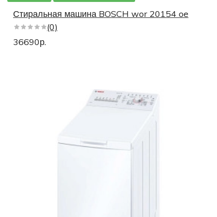
Стиральные машины немецкой сборки
Стиральная машина BOSCH wor 20154 oe
(0)
Стиральные машины с режимом Спортивная обувь
36690р.
Стиральные машины с режимом Шерсть
Стиральные машины с режимом Пуховое одеяло
Стиральные машины с функцией очистки барабана
Маленькие стиральные машины
Стиральные машины глубиной 60 см
Глубиной 45 см
Глубиной 44 см
Глубиной 55 см