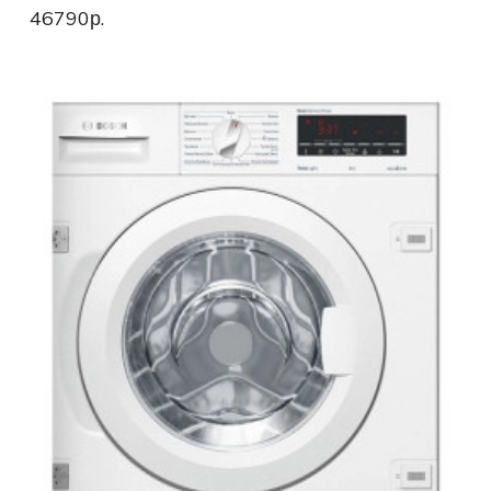
46790р.
Стиральные машины автомат
Стиральные машины WLG
Стиральные машины WLL
Стиральные машины WAN
Стиральные машины с горизонтальной загрузкой
Инвекторные стиральные машины
Узкие стиральные машины 6 serie
Стиральные машины serie 4 VarioPerfect
Стиральные машины VarioPerfect
Стиральные машины serie 4 SpeedPerfect
Узкие стиральные машины 4 серии