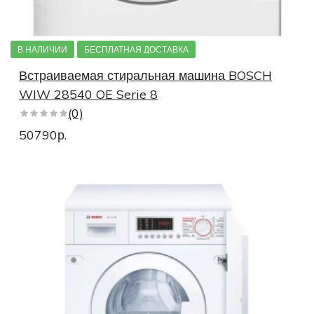
Стиральные машины под раковину
В НАЛИЧИИ
БЕСПЛАТНАЯ ДОСТАВКА
Стиральные машины под столешницу
Встраиваемая стиральная машина BOSCH
Дорогие стиральные машины
WIW 28540 OE Serie 8
(0)
Недорогие стиральные машины
50790р.
Стиральные машины премиум
Полноразмерные стиральные машины
Стиральные машины 6 серии 3d Washing
Стиральные машины 6 серии Варио Перфект
Стиральные машины быстрая стирка
Стиральные машины с предварительной стиркой