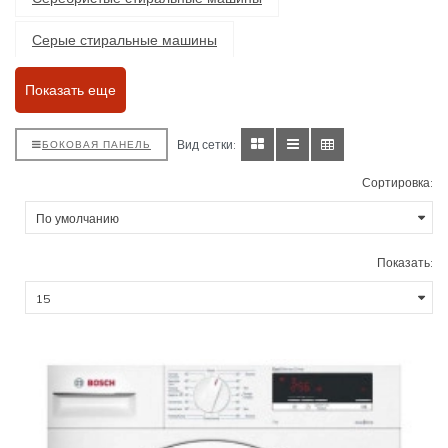
Серые стиральные машины
Встраиваемые стиральные машины
Показать еще
Отдельностоящие стиральные машины
Вид сетки:
БОКОВАЯ ПАНЕЛЬ
Стиральные машины с сушкой
Сортировка:
Стиральные машины с классом энергопотребления А
Стиральные машины класса А+
Класс А++
Показать:
Класс А+++
Класс В
Класс С
Стиральные машины с функцией пара
Стиральные машины с загрузкой 5 кг
С загрузкой 6 кг
С загрузкой 6,5 кг