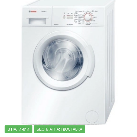
Стиральные машины с автодозировкой моющего средств
Стиральные машины с режимом деликатной стирки
Стиральные машины с режимом детская одежда
Стиральные машины с защитой от скачков напряжения
Стиральные машины с защитой от детей
Стиральные машины Home Professional
Узкие стиральные машины
Стиральные машины с 20 программами стирки
Стиральные машины 8 серии
6 серии
4 серии
2 серии
Компактные стиральные машины
В НАЛИЧИИ
БЕСПЛАТНАЯ ДОСТАВКА
Стиральные машины немецкой сборки