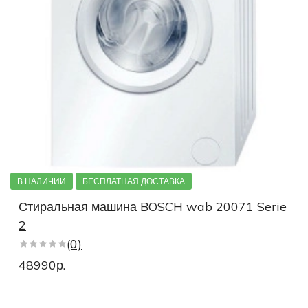
Стиральные машины 1200 оборотов
1600 оборотов
1000 оборотов
1400 оборотов
1500 оборотов
800 оборотов
Стиральные машины с дозагрузкой
Стиральные машины российской сборки
Стиральные машины польские
Стиральные машины турецкие
В НАЛИЧИИ
БЕСПЛАТНАЯ ДОСТАВКА
Стиральные машины с контролем пенообразования
Стиральная машина BOSCH wab 20071 Serie
Стиральные машины для стирки пуховиков
2
(0)
Стиральные машины с универсальным двигателем
48990р.
Стиральные машины с легкой глажкой