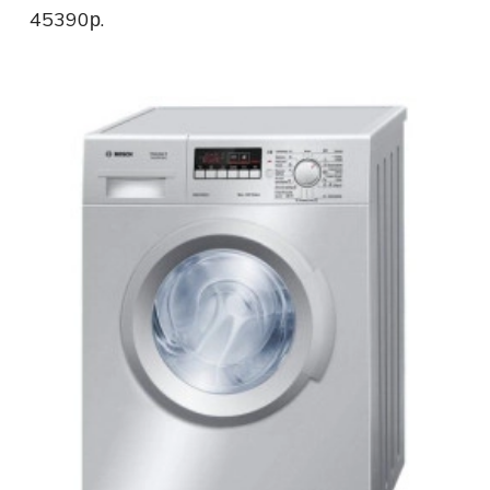
45390р.