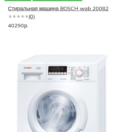
Стиральные машины немецкой сборки
Стиральная машина BOSCH wab 20082
(0)
Стиральные машины с режимом Спортивная обувь
40290р.
Стиральные машины с режимом Шерсть
Стиральные машины с режимом Пуховое одеяло
Стиральные машины с функцией очистки барабана
Маленькие стиральные машины
Стиральные машины глубиной 60 см
Глубиной 45 см
Глубиной 44 см
Глубиной 55 см