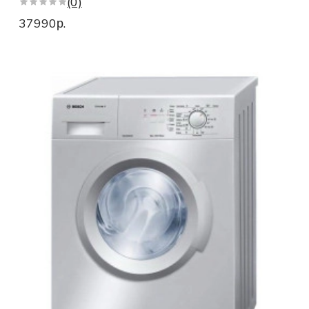
(0)
Стиральные машины АкваСтоп
37990р.
Стиральные машины автомат
Стиральные машины WLG
Стиральные машины WLL
Стиральные машины WAN
Стиральные машины с горизонтальной загрузкой
Инвекторные стиральные машины
Узкие стиральные машины 6 serie
Стиральные машины serie 4 VarioPerfect
Стиральные машины VarioPerfect
Стиральные машины serie 4 SpeedPerfect