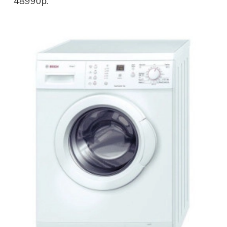
48990р.