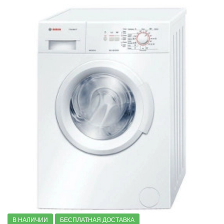
Стиральные машин с отложенным стартом
Стиральные машины с автодозировкой моющего средств
Стиральные машины с режимом деликатной стирки
Стиральные машины с режимом детская одежда
Стиральные машины с защитой от скачков напряжения
Стиральные машины с защитой от детей
Стиральные машины Home Professional
Узкие стиральные машины
Стиральные машины с 20 программами стирки
Стиральные машины 8 серии
6 серии
4 серии
2 серии
Компактные стиральные машины
В НАЛИЧИИ
БЕСПЛАТНАЯ ДОСТАВКА