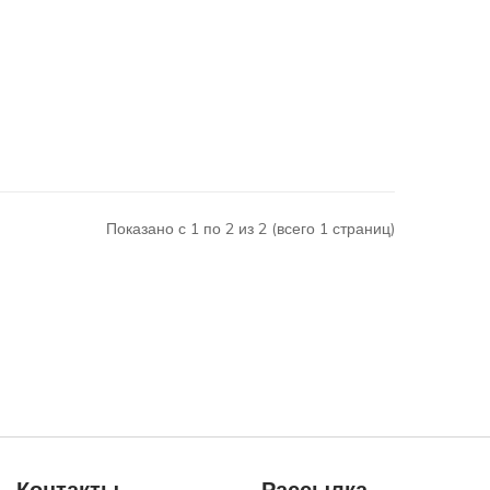
Полноразмерные стиральные машины
рии Варио Перфект
ительной стиркой
тов
1400 оборотов
1500 оборотов
ашины российской сборки
Показано с 1 по 2 из 2 (всего 1 страниц)
тиральные машины с контролем пенообразования
ниверсальным двигателем
нным стартом
е машины с режимом деликатной стирки
 с защитой от скачков напряжения
Professional
Узкие стиральные машины
Контакты
Рассылка