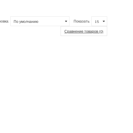
иральные машины с загрузкой 5 кг
ой 8 кг
С загрузкой 9 кг
С загрузкой 10 кг
овка:
Показать:
с фронтальной загрузкой
Сравнение товаров (0)
ротечек воды
ержавеющей стали
съемным баком
тиральные машины WLG
ые машины с горизонтальной загрузкой
Стиральные машины serie 4 VarioPerfect
dPerfect
Узкие стиральные машины 4 серии
ницу
Дорогие стиральные машины