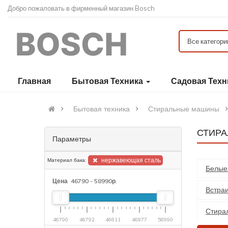
Добро пожаловать в фирменный магазин Bosch
Все категори
Главная
Бытовая Техника
Садовая Тех
Бытовая техника
Стиральные машины
СТИРА
Параметры
нержавеющая сталь
Материал бака:
Белые
Цена
46790
-
58990
р.
Встра
Стира
46790
46792
46811
46877
58990