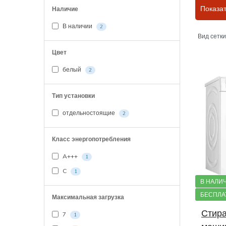
Класс 
Показа
Наличие
С загр
В наличии
2
Вид сетки
Стира
Цвет
Стира
белый
2
С част
Тип установки
Стира
отдельностоящие
2
Стира
Класс энергопотребления
Стира
A+++
1
C
1
Инвек
В НАЛИ
БЕСПЛА
Стира
Максимальная загрузка
Стир
7
1
Стира