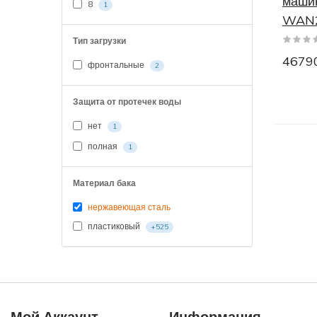
маши
8
1
Недор
WAN
Тип загрузки
Стира
46790
фронтальные
2
Стира
Защита от протечек воды
Стира
нет
1
800 о
полная
1
Стира
Материал бака
Стира
нержавеющая сталь
Стира
пластиковый
+525
Стира
Стира
Стира
Мой Аккаунт
Информация