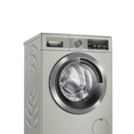
Стиральные машины автомат
Стиральные машины WLG
Стиральные машины WLL
Стиральные машины WAN
Стиральные машины с горизонтальной загрузкой
Инвекторные стиральные машины
Узкие стиральные машины 6 serie
Стиральные машины serie 4 VarioPerfect
Стиральные машины VarioPerfect
Стиральные машины serie 4 SpeedPerfect
Узкие стиральные машины 4 серии