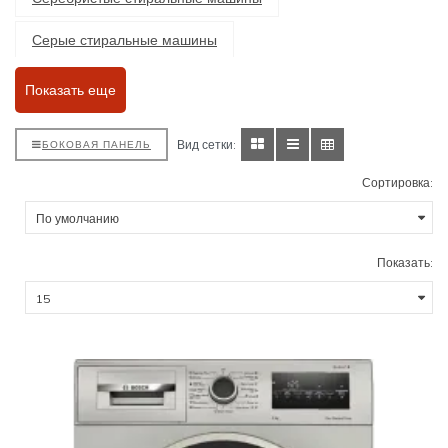
Серые стиральные машины
Встраиваемые стиральные машины
Показать еще
Отдельностоящие стиральные машины
Вид сетки:
БОКОВАЯ ПАНЕЛЬ
Стиральные машины с сушкой
Сортировка:
Стиральные машины с классом энергопотребления А
Стиральные машины класса А+
Класс А++
Показать:
Класс А+++
Класс В
Класс С
Стиральные машины с функцией пара
Стиральные машины с загрузкой 5 кг
С загрузкой 6 кг
С загрузкой 6,5 кг