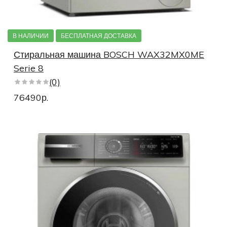
Стиральные машины под раковину
В НАЛИЧИИ
БЕСПЛАТНАЯ ДОСТАВКА
Стиральные машины под столешницу
Стиральная машина BOSCH WAX32MX0ME
Дорогие стиральные машины
Serie 8
(0)
Недорогие стиральные машины
76490р.
Стиральные машины премиум
Полноразмерные стиральные машины
Стиральные машины 6 серии 3d Washing
Стиральные машины 6 серии Варио Перфект
Стиральные машины быстрая стирка
Стиральные машины с предварительной стиркой