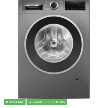
Стиральные машины с автодозировкой моющего средств
Стиральные машины с режимом деликатной стирки
Стиральные машины с режимом детская одежда
Стиральные машины с защитой от скачков напряжения
Стиральные машины с защитой от детей
Стиральные машины Home Professional
Узкие стиральные машины
Стиральные машины с 20 программами стирки
Стиральные машины 8 серии
6 серии
4 серии
2 серии
Компактные стиральные машины
В НАЛИЧИИ
БЕСПЛАТНАЯ ДОСТАВКА
Стиральные машины немецкой сборки